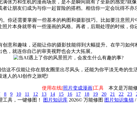
充满张力和生机的漫画场景，是不是瞬间就有了全新的感觉?就
或者让朋友们成为与你一起冒险的搭档。相信你一定会玩得不亦
够的。你还需要掌握一些基本的构图和摄影技巧。比如要注意照片
让照片本身就带有一些漫画的风格。再者，后期处理的时候，你
富有创意和趣味，还能让你的摄影技能得到大幅提升。在学习如何
出色，就连你自己的审美视野也会大大拓展。
!相信这不仅能让你在朋友圈里出尽风头，还能为你平淡无奇的生
迷人的AI创作之旅吧!
使用在线[
照片变成漫画
]工具
本文是万能修
7
8
9
10
11
12
13
14
15
16
17
18
19
20
21
22
23
理工具，一键修图！
图片知识库
2026
©
万能修图
图片知识集锦