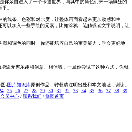
像是你亲自进入了一个卡通世界，与其中的角色们来一场疯狂的
乐乎。
中的线条、色彩和对比度，让整体画面看起来更加动感和生
还可以加入一些手绘的元素，比如涂鸦、笔触或者文字说明，让
构图和调色的同时，你还能培养自己的审美能力，学会更好地
活增添无穷乐趣和创意。相信我，一旦你尝试了这种方式，你就
图-
图片知识库
原创作品，转载请注明出处和本文地址，谢谢。
24
25
26
27
28
29
30
31
32
33
34
35
36
37
38
39
/
会员中心
/
联系我们
/
修图首页