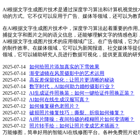
AI根据文字生成图片技术是通过深度学习算法和计算机视觉技
动的方式。它不仅可以应用于广告、媒体等领域，还可以为教
在AI根据文字生成图片技术中，深度学习算法起着重要的作
捕捉文字和图片之间的语义信息，还能够理解文字的情感色彩
AI根据文字生成图片技术的应用领域广泛。在广告领域，它
的制作效率。在媒体领域，它可以为新闻报道、社交媒体等提
领域，它可以辅助研究人员进行数据可视化，提供更直观的研
2025-07-14
如何给照片添加真实的下雪效果
2025-07-14
渐变滤镜在风景摄影中的艺术运用
2025-07-14
高反差保留锐化：让照片更清晰的秘诀
2025-07-14
数字时代，AI如何助力婚纱摄影行业？
2025-07-12
AI生成证件照换装：如何一键给证件照换正装？
2025-07-12
AI如何在线生成汉服写真？
2025-07-12
如何修复褪色老照片？
2025-07-12
破损照片修复技巧：撕裂、折痕如何修复？
2025-07-12
AI照片降噪：夜间拍摄的模糊照片如何变清晰？
2025-07-12
照片转手绘：如何让照片变成艺术插画？
万能修图，简单好用的智能AI在线修图平台。各种免费照片处