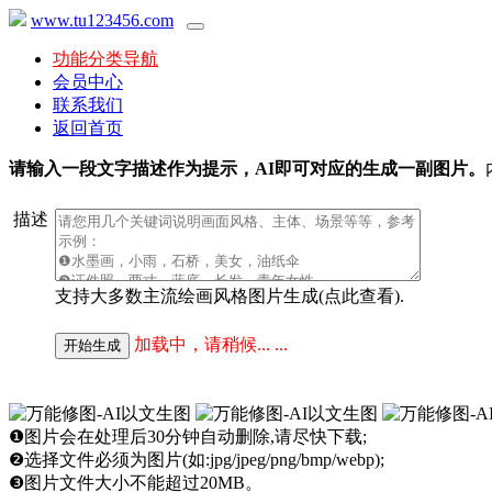
www.tu123456.com
功能分类导航
会员中心
联系我们
返回首页
请输入一段文字描述作为提示，AI即可对应的生成一副图片。
描述
支持大多数主流绘画风格图片生成(
点此查看
).
加载中，请稍候... ...
❶图片会在处理后30分钟自动删除,请尽快下载;
❷选择文件必须为图片(如:jpg/jpeg/png/bmp/webp);
❸图片文件大小不能超过20MB。