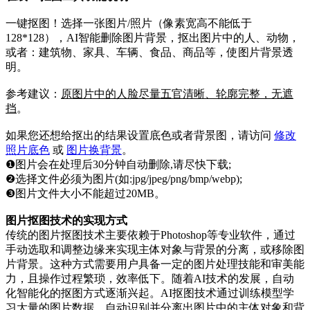
一键抠图！选择一张图片/照片（像素宽高不能低于
128*128），AI智能删除图片背景，抠出图片中的人、动物，
或者：建筑物、家具、车辆、食品、商品等，使图片背景透
明。
参考建议：
原图片中的人脸尽量五官清晰、轮廓完整，无遮
挡
。
如果您还想给抠出的结果设置底色或者背景图，请访问
修改
照片底色
或
图片换背景
。
❶图片会在处理后30分钟自动删除,请尽快下载;
❷选择文件必须为图片(如:jpg/jpeg/png/bmp/webp);
❸图片文件大小不能超过20MB。
图片抠图技术的实现方式
传统的图片抠图技术主要依赖于Photoshop等专业软件，通过
手动选取和调整边缘来实现主体对象与背景的分离，或移除图
片背景。这种方式需要用户具备一定的图片处理技能和审美能
力，且操作过程繁琐，效率低下。随着AI技术的发展，自动
化智能化的抠图方式逐渐兴起。AI抠图技术通过训练模型学
习大量的图片数据，自动识别并分离出图片中的主体对象和背