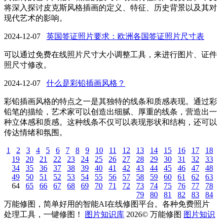
将深入探讨皮克斯风格插画的定义、特征、历史背景以及其对
现代艺术的影响。
2024-12-07
英国签证照片要求：欧洲各国签证照片尺寸表
可以通过免费在线照片尺寸大小调整工具，来进行图片、证件
照尺寸修改。
2024-12-07
什么是彩铅插画风格？
彩铅插画风格的特点之一是其独特的线条和质感表现。通过彩
铅笔的描绘，艺术家可以创造出细腻、厚重的线条，营造出一
种立体感和质感。这种线条不仅可以表现形状和结构，还可以
传达情绪和氛围。
1
2
3
4
5
6
7
8
9
10
11
12
13
14
15
16
17
18
19
20
21
22
23
24
25
26
27
28
29
30
31
32
33
34
35
36
37
38
39
40
41
42
43
44
45
46
47
48
49
50
51
52
53
54
55
56
57
58
59
60
61
62
63
64
65
66
67
68
69
70
71
72
73
74
75
76
77
78
79
80
81
82
83
84
万能修图，简单好用的智能AI在线修图平台。各种免费照片
处理工具，一键修图！
图片知识库
2026
©
万能修图
图片知识