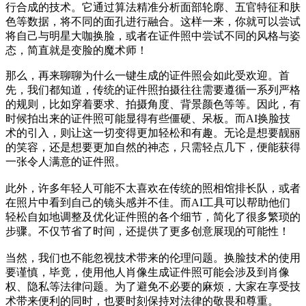
行合成的技术。它通过算法精准分析面部轮廓、五官特征和肤
色等数据，将不同的面孔进行融合。这样一来，你就可以尝试
将自己与明星大咖换脸，或者在证件照中尝试不同的风格与姿
态，简直就是变脸的魔术师！
那么，再来聊聊为什么一键生成的证件照会如此受欢迎。首
先，我们都知道，传统的证件照拍摄往往需要遵循一系列严格
的规则，比如穿着要求、拍摄角度、背景颜色等等。因此，有
时候拍出来的证件照可能显得有些僵硬、呆板。而AI换脸技
术的引入，则让这一切变得更加轻松和有趣。无论是想要靓丽
的笑容，还是想要更加自然的神态，只需轻点几下，便能获得
一张令人满意的证件照。
此外，许多年轻人可能不太喜欢在传统的照相馆排长队，或者
在照片中看到自己的镜头感并不佳。而AI工具可以帮助他们
轻松自如地调整及优化证件照的各个细节，简化了很多繁琐的
步骤。不仅节省了时间，还提供了更多创意展现的可能性！
当然，我们也不能忽视技术带来的伦理问题。换脸技术的使用
要谨慎，毕竟，使用他人肖像生成证件照可能会涉及到肖像
权、隐私等法律问题。为了避免不必要的麻烦，大家在享受技
术带来便利的同时，也要时刻保持对法律的敬畏和尊重。