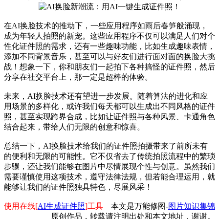
在AI换脸技术的推动下，一些应用程序如雨后春笋般涌现，
成为年轻人拍照的新宠。这些应用程序不仅可以满足人们对个
性化证件照的需求，还有一些趣味功能，比如生成趣味表情，
添加不同背景音乐，甚至可以与好友们进行面对面的换脸大挑
战！想象一下，你和朋友们一起拍下各种搞怪的证件照，然后
分享在社交平台上，那一定是超棒的体验。
未来，AI换脸技术还有望进一步发展。随着算法的进化和应
用场景的多样化，或许我们每天都可以生成出不同风格的证件
照，甚至实现跨界合成，比如让证件照与各种风景、卡通角色
结合起来，带给人们无限的创意和惊喜。
总结一下，AI换脸技术给我们的证件照拍摄带来了前所未有
的便利和无限的可能性。它不仅省去了传统拍照流程中的繁琐
步骤，还让我们能够在图片中尽情展现个性与创意。虽然我们
需要谨慎使用这项技术，遵守法律法规，但若能合理运用，就
能够让我们的证件照独具特色，尽展风采！
使用在线[
AI生成证件照
]工具
本文是万能修图-
图片知识集锦
原创作品，转载请注明出处和本文地址，谢谢。