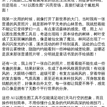
术，只能眼巴巴看着脑海里的创意没法实现，别提多郁闷啦。
但是现在，“AI 以图生图” 闪亮登场，直接打破这个尴尬局
面！
我第一次用的时候，就像打开了新世界的大门。当时我有一张
普通的风景照片，就是那种平平无奇的山林景色。我就想着能
不能让它变得梦幻一点，有点童话森林的感觉。嘿，用上 AI
以图生图免费工具后，奇迹出现啦！原本绿色的树林，树叶变
成了五彩斑斓的颜色，像是被仙女施了魔法。林间还出现了一
条闪闪发光的小溪，溪水流动的样子特别逼真。远处的山峦也
变得云雾缭绕，隐隐约约能看到一些神秘的城堡轮廓。这哪还
是原来那张普通照片呀，分明就是童话书里的手绘插图！
还有一次，我上传了一张自己的照片，想看看能不能生成一些
有趣的形象。结果好家伙，生成了各种风格迥异的我！有动漫
风的，大眼睛小嘴巴，超级可爱；有复古油画风的，穿着华丽
的复古服饰，气质高雅；甚至还有未来科技风的，浑身散发着
炫酷的光芒，好像来自外太空。每一张都让我爱不释手，感觉
自己像是拥有了无数个平行世界的分身。
这些 AI 以图生图工具不仅能满足咱们天马行空的想象，而且
操作特别简单。不用你懂什么复杂的代码和高深的绘画技巧，