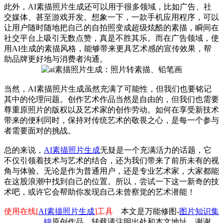
此外，AI素描照片生成还可以用于很多领域，比如广告、社
交媒体、甚至游戏开发。想象一下，一款手机应用程序，可以
让用户随时随地把自己的自拍照变成超级炫酷的素描，瞬间在
社交平台上吸引无数点赞，真是不胜其乐。而在广告领域，使
用AI生成的素描风格，能够带来更具艺术感的宣传效果，帮
助品牌更好地与消费者沟通。
当然，AI素描照片生成虽然充满了可能性，但我们也要铭记
其中的伦理问题。创作艺术作品当然是自由的，但我们也需要
尊重原照片的版权以及艺术家的创作劳动。如何在享受新技术
带来的便利同时，保持对传统艺术的敬畏之心，是每一个参与
者需要面对的挑战。
总的来说，
AI素描照片生成
无疑是一个充满活力的话题，它
不仅引领着技术与艺术的结合，还为我们带来了前所未有的视
角与体验。无论是作为普通用户，还是专业艺术家，大家都能
在这股浪潮中找到自己的位置。所以，尝试一下这一新奇的技
术吧，或许它会帮助你发现自己未曾察觉的艺术潜能！
使用在线[
AI素描照片生成
]工具
本文是万能修图-
图片知识集
锦
原创作品，转载请注明出处和本文地址，谢谢。