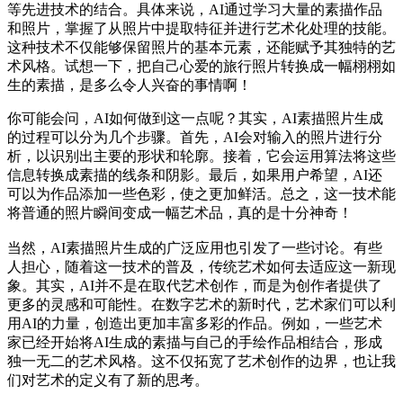
等先进技术的结合。具体来说，AI通过学习大量的素描作品
和照片，掌握了从照片中提取特征并进行艺术化处理的技能。
这种技术不仅能够保留照片的基本元素，还能赋予其独特的艺
术风格。试想一下，把自己心爱的旅行照片转换成一幅栩栩如
生的素描，是多么令人兴奋的事情啊！
你可能会问，AI如何做到这一点呢？其实，AI素描照片生成
的过程可以分为几个步骤。首先，AI会对输入的照片进行分
析，以识别出主要的形状和轮廓。接着，它会运用算法将这些
信息转换成素描的线条和阴影。最后，如果用户希望，AI还
可以为作品添加一些色彩，使之更加鲜活。总之，这一技术能
将普通的照片瞬间变成一幅艺术品，真的是十分神奇！
当然，AI素描照片生成的广泛应用也引发了一些讨论。有些
人担心，随着这一技术的普及，传统艺术如何去适应这一新现
象。其实，AI并不是在取代艺术创作，而是为创作者提供了
更多的灵感和可能性。在数字艺术的新时代，艺术家们可以利
用AI的力量，创造出更加丰富多彩的作品。例如，一些艺术
家已经开始将AI生成的素描与自己的手绘作品相结合，形成
独一无二的艺术风格。这不仅拓宽了艺术创作的边界，也让我
们对艺术的定义有了新的思考。