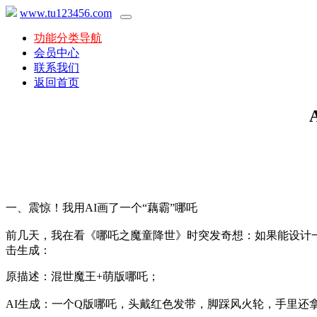
www.tu123456.com
功能分类导航
会员中心
联系我们
返回首页
一、震惊！我用AI画了一个“藕霸”哪吒
前几天，我在看《哪吒之魔童降世》时突发奇想：如果能设计一
击生成：
原描述：混世魔王+萌版哪吒；
AI生成：一个Q版哪吒，头戴红色发带，脚踩风火轮，手里还