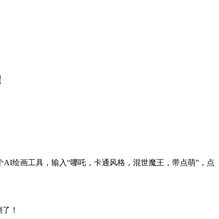
！
AI绘画工具，输入“哪吒，卡通风格，混世魔王，带点萌”，点
翻了！