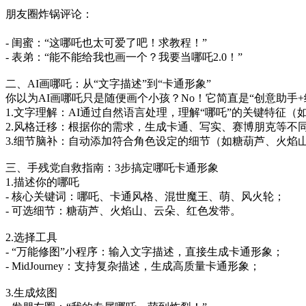
朋友圈炸锅评论：
- 闺蜜：“这哪吒也太可爱了吧！求教程！”
- 表弟：“能不能给我也画一个？我要当哪吒2.0！”
二、AI画哪吒：从“文字描述”到“卡通形象”
你以为AI画哪吒只是随便画个小孩？No！它简直是“创意助手+
1.文字理解：AI通过自然语言处理，理解“哪吒”的关键特征
2.风格迁移：根据你的需求，生成卡通、写实、赛博朋克等不
3.细节脑补：自动添加符合角色设定的细节（如糖葫芦、火焰
三、手残党自救指南：3步搞定哪吒卡通形象
1.描述你的哪吒
- 核心关键词：哪吒、卡通风格、混世魔王、萌、风火轮；
- 可选细节：糖葫芦、火焰山、云朵、红色发带。
2.选择工具
- “万能修图”小程序：输入文字描述，直接生成卡通形象；
- MidJourney：支持复杂描述，生成高质量卡通形象；
3.生成炫图