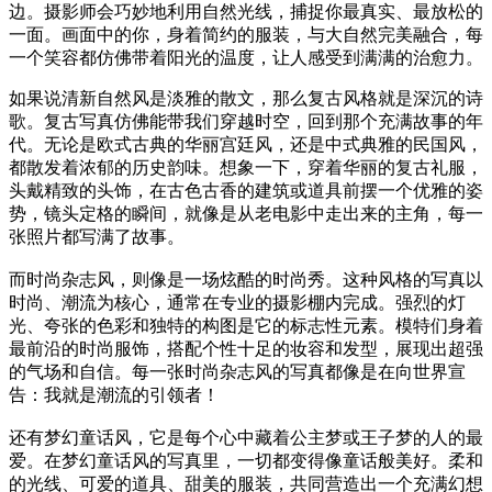
边。摄影师会巧妙地利用自然光线，捕捉你最真实、最放松的
一面。画面中的你，身着简约的服装，与大自然完美融合，每
一个笑容都仿佛带着阳光的温度，让人感受到满满的治愈力。
如果说清新自然风是淡雅的散文，那么复古风格就是深沉的诗
歌。复古写真仿佛能带我们穿越时空，回到那个充满故事的年
代。无论是欧式古典的华丽宫廷风，还是中式典雅的民国风，
都散发着浓郁的历史韵味。想象一下，穿着华丽的复古礼服，
头戴精致的头饰，在古色古香的建筑或道具前摆一个优雅的姿
势，镜头定格的瞬间，就像是从老电影中走出来的主角，每一
张照片都写满了故事。
而时尚杂志风，则像是一场炫酷的时尚秀。这种风格的写真以
时尚、潮流为核心，通常在专业的摄影棚内完成。强烈的灯
光、夸张的色彩和独特的构图是它的标志性元素。模特们身着
最前沿的时尚服饰，搭配个性十足的妆容和发型，展现出超强
的气场和自信。每一张时尚杂志风的写真都像是在向世界宣
告：我就是潮流的引领者！
还有梦幻童话风，它是每个心中藏着公主梦或王子梦的人的最
爱。在梦幻童话风的写真里，一切都变得像童话般美好。柔和
的光线、可爱的道具、甜美的服装，共同营造出一个充满幻想