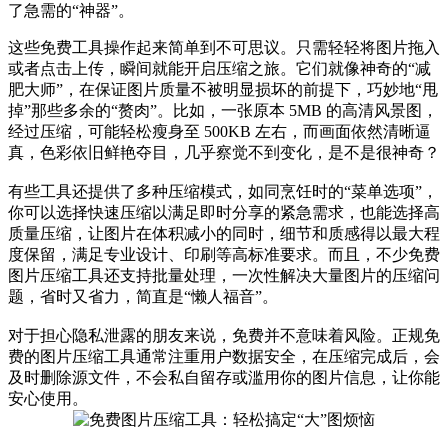
了急需的“神器”。
这些免费工具操作起来简单到不可思议。只需轻轻将图片拖入
或者点击上传，瞬间就能开启压缩之旅。它们就像神奇的“减
肥大师”，在保证图片质量不被明显损坏的前提下，巧妙地“甩
掉”那些多余的“赘肉”。比如，一张原本 5MB 的高清风景图，
经过压缩，可能轻松瘦身至 500KB 左右，而画面依然清晰逼
真，色彩依旧鲜艳夺目，几乎察觉不到变化，是不是很神奇？
有些工具还提供了多种压缩模式，如同烹饪时的“菜单选项”，
你可以选择快速压缩以满足即时分享的紧急需求，也能选择高
质量压缩，让图片在体积减小的同时，细节和质感得以最大程
度保留，满足专业设计、印刷等高标准要求。而且，不少免费
图片压缩工具还支持批量处理，一次性解决大量图片的压缩问
题，省时又省力，简直是“懒人福音”。
对于担心隐私泄露的朋友来说，免费并不意味着风险。正规免
费的图片压缩工具通常注重用户数据安全，在压缩完成后，会
及时删除源文件，不会私自留存或滥用你的图片信息，让你能
安心使用。