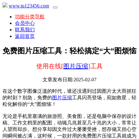
www.tu123456.com
功能分类导航
会员中心
联系我们
返回首页
免费图片压缩工具：轻松搞定“大”图烦恼
使用在线[
图片压缩
]工具
文章发布日期:2025-02-07
在这个数字图像泛滥的时代，谁还没遇到过因图片太大而抓狂
的时刻？别急，免费的
图片压缩
工具闪亮登场，宛如救星，轻
松化解你的“大”图烦恼！
无论是手机里塞满的旅游照、美食图，还是电脑中保存的设计
稿、工作文档里的配图，动辄几兆甚至几十兆的大小，常常让
人望而却步。想分享却因文件过大屡屡受挫，想存储又担心空
间瞬间被占满，这时候，一款好用的免费图片压缩工具就成为