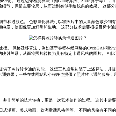
和强化。 通过边缘检测算法（如Canny算法、Sobel算子等
除细节，保留主要轮廓，从而达到类似手绘线条的效果。 这部分
多的细节和过渡色。 色彩量化算法可以将照片中的大量颜色减少到
和纯度，使图像更加鲜明和生动。 这部分技术需要根据目标卡通
径。 风格迁移算法，例如基于卷积神经网络的CycleGAN和S
的映射关系，从而将照片转换为具有特定卡通风格的图片。 相比
。
供了照片转卡通的功能。 这些工具通常封装了上述算法，并提供用户
卡通效果；一些在线网站和小程序也提供了照片转卡通的服务，用
，并非简单的技术转换，更是一次艺术创作的过程。 这其中需
例如日式漫画、美式动画、欧洲童话风格等等。 不同的风格有不同