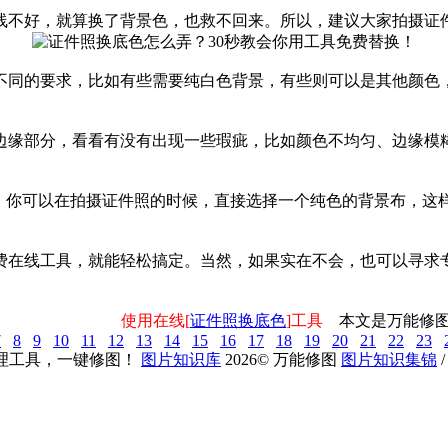
线不好，就算换了背景色，也救不回来。所以，建议大家拍摄证
不同的要求，比如有些需要纯白色背景，有些则可以是其他颜色
边缘部分，看看有没有出现一些瑕疵，比如颜色不均匀、边缘模
如，你可以在拍摄证件照的时候，直接选择一个纯色的背景布，这
费在线工具，就能轻松搞定。当然，如果实在不会，也可以寻求
使用在线[
证件照换底色
]工具
本文是万能修图
7
8
9
10
11
12
13
14
15
16
17
18
19
20
21
22
23
理工具，一键修图！
图片知识库
2026
©
万能修图
图片知识集锦