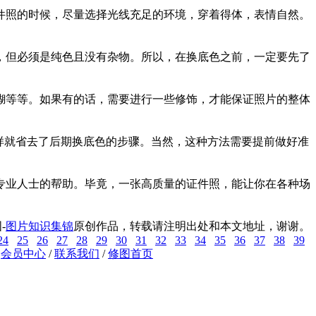
件照的时候，尽量选择光线充足的环境，穿着得体，表情自然。
，但必须是纯色且没有杂物。所以，在换底色之前，一定要先了
糊等等。如果有的话，需要进行一些修饰，才能保证照片的整体
样就省去了后期换底色的步骤。当然，这种方法需要提前做好准
专业人士的帮助。毕竟，一张高质量的证件照，能让你在各种场
-
图片知识集锦
原创作品，转载请注明出处和本文地址，谢谢。
24
25
26
27
28
29
30
31
32
33
34
35
36
37
38
39
/
会员中心
/
联系我们
/
修图首页