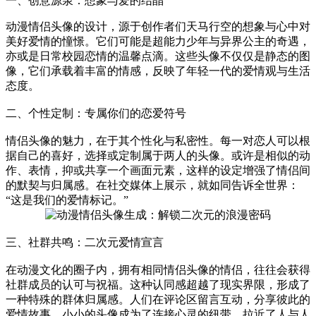
一、创意源泉：想象与爱的结晶
动漫情侣头像的设计，源于创作者们天马行空的想象与心中对
美好爱情的憧憬。它们可能是超能力少年与异界公主的奇遇，
亦或是日常校园恋情的温馨点滴。这些头像不仅仅是静态的图
像，它们承载着丰富的情感，反映了年轻一代的爱情观与生活
态度。
二、个性定制：专属你们的恋爱符号
情侣头像的魅力，在于其个性化与私密性。每一对恋人可以根
据自己的喜好，选择或定制属于两人的头像。或许是相似的动
作、表情，抑或共享一个画面元素，这样的设定增强了情侣间
的默契与归属感。在社交媒体上展示，就如同告诉全世界：
“这是我们的爱情标记。”
三、社群共鸣：二次元爱情宣言
在动漫文化的圈子内，拥有相同情侣头像的情侣，往往会获得
社群成员的认可与祝福。这种认同感超越了现实界限，形成了
一种特殊的群体归属感。人们在评论区留言互动，分享彼此的
爱情故事，小小的头像成为了连接心灵的纽带，拉近了人与人