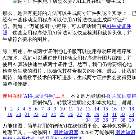
那么，是否有更好的方法可以生成两寸证件照呢？实际上，已
经有一些移动应用程序可以使用AI算法快速生成两寸证件
照。例如，“万能修图”小程序，可以帮助我们用
AI生成证件
照
。这些应用程序使用AI算法可以快速检测和裁剪头像，并
生成符合要求的图片。
综上所述，生成两寸证件照电子版可以使用移动应用程序和
AI技术。我们可以通过使用移动应用程序进行图片编辑，并
使用AI算法快速生成两寸证件照。然而，我们仍需要细心地
检查所生成的图片，以确保其符合相关的标准。最后，让我们
期待，随着数字技术的不断进步，生成两寸证件照会变得更加
简单和便捷。
使用在线[
AI生成证件照
]工具
本文是万能修图-
图片知识集锦
原创作品，转载请注明出处和本文地址，谢谢。
1
2
3
4
5
6
7
8
9
10
11
12
13
14
15
16
17
18
19
20
21
22
23
24
25
26
27
28
29
30
31
32
33
34
35
36
37
38
39
万能修图，简单好用的智能AI在线修图平台。各种免费照片
处理工具，一键修图！
图片知识库
2026
©
万能修图
图片知识
集锦
/
会员中心
/
联系我们
/
修图首页