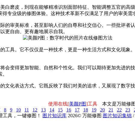
的美白磨皮，到现在能够精准识别面部特征、智能调整五官的高
获得专业级的修图体验。这种技术革新不仅满足了用户的审美需
实际的审美标准，甚至影响人们的自尊和社交信心。一些批评者
可以更自由、更有趣地展示自我。
缺的工具。它不仅仅是一种技术，更是一种生活方式和文化现象
图将会变得更加智能、自然和个性化。我们可以期待更加先进的
索。
特的文化表达方式。它既反映了我们对美的追求，又展现了数字
使用在线[
美颜P图
]工具
本文是万能修图
7
8
9
10
11
12
13
14
15
16
17
18
19
20
21
22
23
理工具，一键修图！
图片知识库
2026
©
万能修图
图片知识集锦