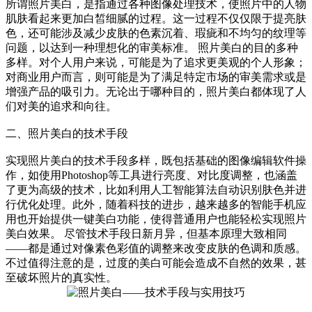
所谓照片美白，是指通过各种图像处理技术，使照片中的人物
肌肤看起来更加白皙细腻的过程。这一过程不仅仅限于提亮肤
色，还可能涉及减少皮肤的色素沉着、瑕疵和不均匀的纹理等
问题，以达到一种理想化的审美标准。 照片美白的目的多种
多样。对个人用户来说，可能是为了追求更美观的个人形象；
对商业用户而言，则可能是为了满足特定市场的审美需求或是
增强产品的吸引力。无论出于哪种目的，照片美白都体现了人
们对美的追求和向往。
二、照片美白的技术手段
实现照片美白的技术手段多样，既包括基础的图像编辑软件操
作，如使用Photoshop等工具进行亮度、对比度调整，也涵盖
了更为高级的技术，比如利用人工智能算法自动识别肤色并进
行优化处理。此外，随着科技的进步，越来越多的智能手机应
用也开始提供一键美白功能，使得普通用户也能轻松实现照片
美白效果。 尽管技术手段日新月异，但基本原理大致相同
——都是通过对像素色彩值的调整来改变皮肤的色调和质感。
不过值得注意的是，过度的美白可能会造成不自然的效果，甚
至破坏照片的真实性。