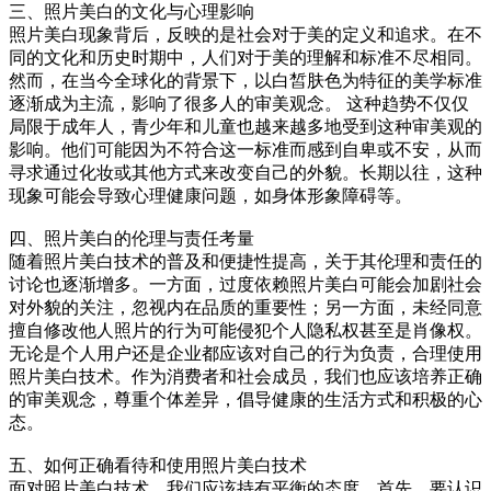
三、照片美白的文化与心理影响
照片美白现象背后，反映的是社会对于美的定义和追求。在不
同的文化和历史时期中，人们对于美的理解和标准不尽相同。
然而，在当今全球化的背景下，以白皙肤色为特征的美学标准
逐渐成为主流，影响了很多人的审美观念。 这种趋势不仅仅
局限于成年人，青少年和儿童也越来越多地受到这种审美观的
影响。他们可能因为不符合这一标准而感到自卑或不安，从而
寻求通过化妆或其他方式来改变自己的外貌。长期以往，这种
现象可能会导致心理健康问题，如身体形象障碍等。
四、照片美白的伦理与责任考量
随着照片美白技术的普及和便捷性提高，关于其伦理和责任的
讨论也逐渐增多。一方面，过度依赖照片美白可能会加剧社会
对外貌的关注，忽视内在品质的重要性；另一方面，未经同意
擅自修改他人照片的行为可能侵犯个人隐私权甚至是肖像权。
无论是个人用户还是企业都应该对自己的行为负责，合理使用
照片美白技术。作为消费者和社会成员，我们也应该培养正确
的审美观念，尊重个体差异，倡导健康的生活方式和积极的心
态。
五、如何正确看待和使用照片美白技术
面对照片美白技术，我们应该持有平衡的态度。首先，要认识