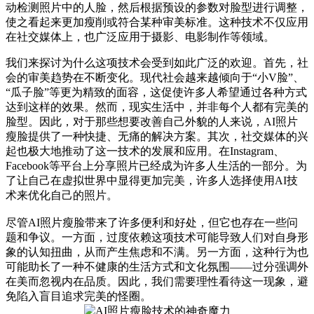
动检测照片中的人脸，然后根据预设的参数对脸型进行调整，
使之看起来更加瘦削或符合某种审美标准。这种技术不仅应用
在社交媒体上，也广泛应用于摄影、电影制作等领域。
我们来探讨为什么这项技术会受到如此广泛的欢迎。首先，社
会的审美趋势在不断变化。现代社会越来越倾向于“小V脸”、
“瓜子脸”等更为精致的面容，这促使许多人希望通过各种方式
达到这样的效果。然而，现实生活中，并非每个人都有完美的
脸型。因此，对于那些想要改善自己外貌的人来说，AI照片
瘦脸提供了一种快捷、无痛的解决方案。其次，社交媒体的兴
起也极大地推动了这一技术的发展和应用。在Instagram、
Facebook等平台上分享照片已经成为许多人生活的一部分。为
了让自己在虚拟世界中显得更加完美，许多人选择使用AI技
术来优化自己的照片。
尽管AI照片瘦脸带来了许多便利和好处，但它也存在一些问
题和争议。一方面，过度依赖这项技术可能导致人们对自身形
象的认知扭曲，从而产生焦虑和不满。另一方面，这种行为也
可能助长了一种不健康的生活方式和文化氛围——过分强调外
在美而忽视内在品质。因此，我们需要理性看待这一现象，避
免陷入盲目追求完美的怪圈。