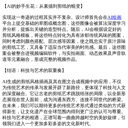
【AI的妙手生花：从素描到剪纸的蜕变】
实现这一奇迹的过程其实并不复杂。设计师首先会在
AI绘画
平台上提交基础的草图或概念图，这些图像会被算法深度学习
并分析，提炼出关键的造型特点。随后，AI会根据设定好的
剪纸风格模板，将这些特点转化为具有浓郁传统风味的图案，
同时考虑到颜色搭配、层次感等因素，使之既忠实于原汁原味
的剪纸工艺，又具备了适应当代审美的时尚感。最后，这些图
案会被整合进视频编辑软件，与实拍画面、动态效果及声音轨
道等元素融合，形成完整的视频作品。
【结语：科技与艺术的双重奏】
AI生成的剪纸风格插画及其在图文合成视频中的应用，不仅
为传统艺术的传承与发展开辟了新路径，更体现了科技与人文
的深度融合。它让古老的剪纸艺术跳脱纸张的局限，以全新形
态展现在世人面前，成为沟通东西方、连接不同世代的桥梁。
在未来，我们可以期待更多的传统艺术形式通过类似的方式获
得新生，让文化遗产在全球范围内得到更广泛的认可与尊重。
科技与艺术的相遇，正谱写着一曲曲跨越时空的美妙旋律，引
领我们进入一个更加多彩多姿的文化新时代。