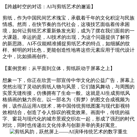
【跨越时空的对话：AI与剪纸艺术的邂逅】
剪纸，作为中国民间艺术瑰宝，承载着千年的文化积淀与民族
情感。然而，在快节奏的当代社会，这项技艺面临着传承困
境，如何让剪纸艺术重新焕发光彩，成为了摆在我们面前的一
大课题。幸运的是，AI技术的出现，为这个问题提供了解答
的新思路。AI不仅能精准捕捉剪纸艺术的特点，如细腻的纹
样、鲜明的对比色，更能创造性地将这些元素应用于现代设计
之中，比如插画创作。
【案例赏析：从平面到立体，剪纸跃动于屏幕之上】
想象一下，你正在欣赏一部宣传中华文化的公益广告，屏幕上
突然出现了灵动的剪纸人物与风景，它们随风舞动，与周围的
实景无缝衔接，仿佛拥有了生命一般。这就是AI生成剪纸风
格插画的魅力所在。以一部名为《剪梦》的图文合成视频为
例，该作品运用AI技术，将中国传统剪纸图案与现代影视特
效相结合，创造了令人惊叹的视觉效果。画面中，传统的福
字、窗花与现代化的城市景观交织在一起，形成了强烈的时代
对比，同时也传递出文化传承与创新并举的美好寓意。