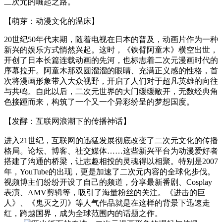
二次元的崛起之路。
【萌芽：动漫文化的温床】
20世纪50年代末期，随着电视在日本的普及，动画片作为一种
新兴的娱乐方式悄然兴起。这时，《铁臂阿童木》横空出世，
开创了日本长篇连载动画的先河，也标志着二次元漫画时代的
序幕拉开。阿童木那双圆溜溜的眼睛、充满正义感的性格，首
次将漫画形象带入大众视野，开启了人们对于超凡英雄的向往
与共鸣。自此以后，二次元世界的大门缓缓敞开，无数经典角
色接踵而来，构筑了一个又一个异彩纷呈的梦想国度。
【发酵：互联网浪潮下的传播神话】
进入21世纪，互联网的迅猛发展彻底改变了二次元文化的传播
格局。论坛、博客、社交媒体……这些新兴平台为动漫爱好者
搭建了沟通的桥梁，让志趣相投的灵魂得以相聚。特别是2007
年，YouTube的出现，更是加速了二次元内容的全球化步伐。
视频博主们纷纷开设了自己的频道，分享最新番剧、Cosplay
表演、AMV剪辑等，吸引了海量粉丝的关注。《进击的巨
人》、《鬼灭之刃》等人气作品就是在这样的背景下迅速走
红，跨越国界，成为全球范围内的话题之作。