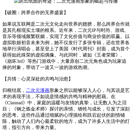
【破圈：跨界合作的无界盛宴】
如果说互联网是二次元文化走向世界的翅膀，那么跨界合作就
是其扎根现实土壤的根系。近年来，二次元IP与时尚、游戏、
音乐等领域频繁联姻，实现了文化价值与商业价值的双赢。以
虚拟歌姬初音未来为例，她不仅发行了多张专辑，还在世界各
地举行演唱会，甚至登上了美国《时代周刊》封面，成为首个
获得如此殊荣的虚拟偶像。与此同时，诸如《王者荣耀》、
《崩坏3rd》等热门游戏中，大量原创二次元角色成为玩家追
捧的对象，带动了一波又一波的游戏热潮。
【共情：心灵深处的共鸣与治愈】
归根结底，
二次元漫画
形象之所以能够深入人心，与其说是艺
术的表现手法，不如说是情感的共鸣与精神的慰藉。在
《Clannad》中，家庭的温暖与友情的真挚，让无数人为之泪
目；《钢之炼金术师》探讨的亲情、牺牲与成长，引发了深刻
的思考。这些作品通过细腻的心理描绘和跌宕起伏的剧情铺
陈，触动了人们内心最柔软的地方，成为了许多人生活中的灯
塔，指引方向，带来力量。